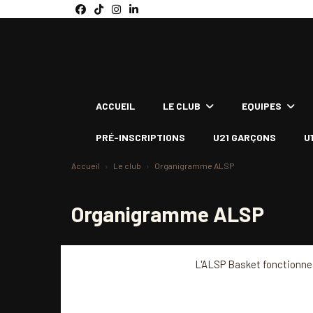
Panneau de gestion des cookies
ACCUEIL
LE CLUB
EQUIPES
PRÉ-INSCRIPTIONS
U21 GARÇONS
U
Accueil
Le club
Organigramme ALSP
Organigramme ALSP
L'ALSP Basket fonctionne 