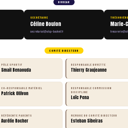
BUREAU
SECRÉTAIRE
TRÉSORIÈR
Céline Boulon
Marie-C
secretariat@alsp-basket.fr
tresorerie@al
COMITÉ DIRECTEUR
PÔLE SPORTIF
RESPONSABLE BUVETTE
Smail Benaouda
Thierry Graujeanne
CO-RESPONSABLE MATÉRIEL
RESPONSABLE COMMISSION
Patrick Ollivon
DISCIPLINE
Loïc Pena
RÉFÉRENTE PARENTS
MEMBRE DU COMITÉ DIRECTEUR
Aurélie Rocher
Esteban Sibeiras