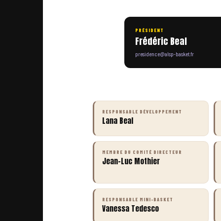
PRÉSIDENT
Frédéric Beal
presidence@alsp-basket.fr
RESPONSABLE DÉVELOPPEMENT
Lana Beal
MEMBRE DU COMITÉ DIRECTEUR
Jean-Luc Mothier
RESPONSABLE MINI-BASKET
Vanessa Tedesco