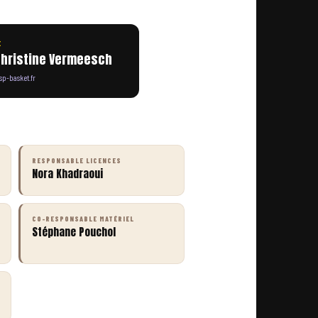
E
hristine Vermeesch
sp-basket.fr
RESPONSABLE LICENCES
Nora Khadraoui
CO-RESPONSABLE MATÉRIEL
Stéphane Pouchol